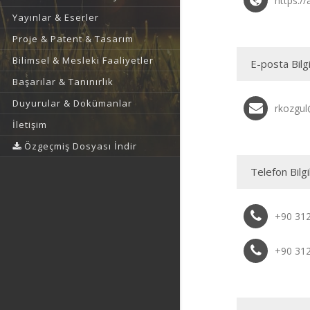
https://
Yayınlar & Eserler
Proje & Patent & Tasarım
Bilimsel & Mesleki Faaliyetler
E-posta Bilgi
Başarılar & Tanınırlık
Duyurular & Dokümanlar
rkozgul
İletişim
Özgeçmiş Dosyası İndir
Telefon Bilgi
+90 31
+90 31