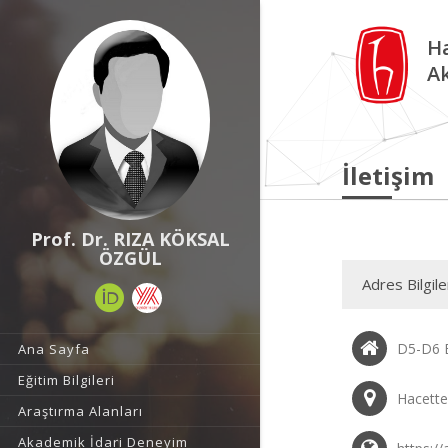
Ha
A
İletişim
Prof. Dr. RIZA KÖKSAL
ÖZGÜL
Adres Bilgile
D5-D6 B
Ana Sayfa
Eğitim Bilgileri
Hacette
Araştırma Alanları
Akademik İdari Deneyim