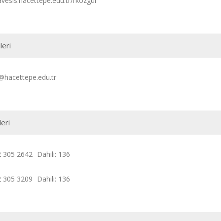
avesis.hacettepe.edu.tr/rkozgul
leri
@hacettepe.edu.tr
leri
2 305 2642
Dahili: 136
2 305 3209
Dahili: 136