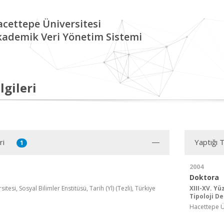
cettepe Üniversitesi
kademik Veri Yönetim Sistemi
lgileri
ri
Yaptığı 
1
2004
Doktora
tesi, Sosyal Bilimler Enstitüsü, Tarih (Yl) (Tezli), Türkiye
XIII-XV. Yü
Tipoloji D
Hacettepe Üni