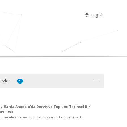
English
Tezler
1
zyıllarda Anadolu’da Derviş ve Toplum: Tarihsel Bir
enemesi
versitesi, Sosyal Bilimler Enstitüsü, Tarih (Yl) (Tezli)