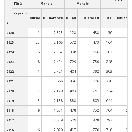
Bildiri
Türü
Makale
Makale
Kapsam
Ulusal
Uluslararası
Ulusal
Uluslararası
Ulusal
Uluslarara
Yıl
1
2.323
128
438
36
1
2026
25
2.108
572
473
164
4
2025
8
2.582
398
666
203
5
2024
8
2.434
729
750
248
6
2023
1
2.721
404
792
303
6
2022
2
2.666
456
776
320
5
2021
1
2.120
463
787
214
4
2020
3
2.138
388
805
644
1.6
2019
9
1.871
478
752
704
2.3
2018
5
1.839
509
828
792
3.3
2017
6
2.070
417
770
710
2.2
2016