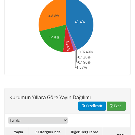
28.8%
43.4%
19.5%
6.34%
0.0749%
0.126%
0.196%
1.57%
Kurumun Yıllara Göre Yayın Dağılımı
Özelleştir
Excel
Yayın
ISI Dergilerinde
Diğer Dergilerde