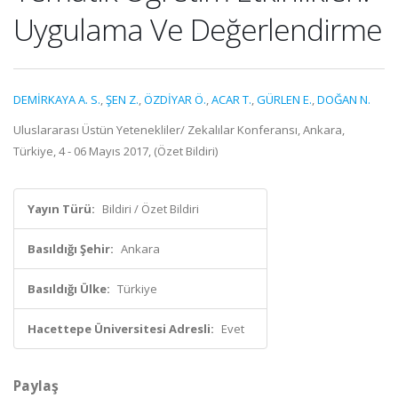
Uygulama Ve Değerlendirme
DEMİRKAYA A. S.
,
ŞEN Z.
,
ÖZDİYAR Ö.
,
ACAR T.
,
GÜRLEN E.
,
DOĞAN N.
Uluslararası Üstün Yetenekliler/ Zekalılar Konferansı, Ankara,
Türkiye, 4 - 06 Mayıs 2017, (Özet Bildiri)
Yayın Türü:
Bildiri / Özet Bildiri
Basıldığı Şehir:
Ankara
Basıldığı Ülke:
Türkiye
Hacettepe Üniversitesi Adresli:
Evet
Paylaş