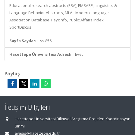
Educational research abstracts (ERA), EMBASE, Linguistics &
Language Behavior Abstracts, MLA - Modern Language
Association Database, Psycinfo, Public Affairs Index,
SportDiscus
Sayfa Sayıları:
ss.856
Hacettepe Üniversitesi Adresli:
Evet
Paylaş
İletişim Bilgileri
Hacettepe Üniversitesi Bilimsel Araştırma Projeleri Koordinasyon
Birimi
avesis@hacettepe.edu.tr