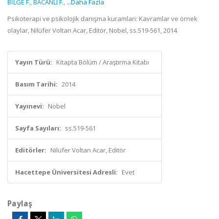
BİLGE F.
,
BACANLI F.
,
...Daha Fazla
Psikoterapi ve psikolojik danışma kuramları: Kavramlar ve örnek
olaylar, Nilüfer Voltan Acar, Editör, Nobel, ss.519-561, 2014
Yayın Türü:
Kitapta Bölüm / Araştırma Kitabı
Basım Tarihi:
2014
Yayınevi:
Nobel
Sayfa Sayıları:
ss.519-561
Editörler:
Nilüfer Voltan Acar, Editör
Hacettepe Üniversitesi Adresli:
Evet
Paylaş