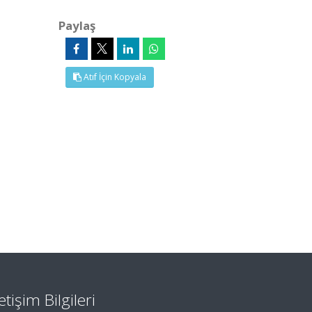
Paylaş
Atıf İçin Kopyala
letişim Bilgileri