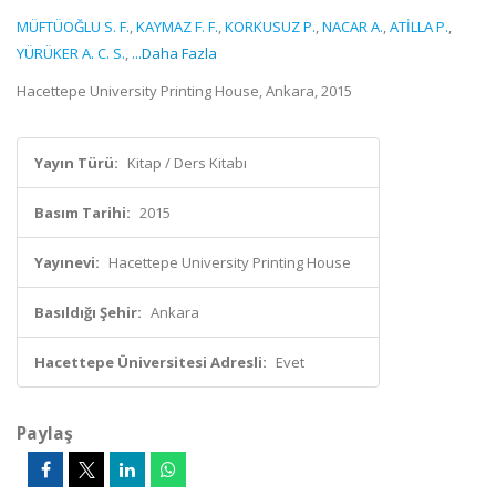
MÜFTÜOĞLU S. F.
,
KAYMAZ F. F.
,
KORKUSUZ P.
,
NACAR A.
,
ATİLLA P.
,
YÜRÜKER A. C. S.
,
...Daha Fazla
Hacettepe University Printing House, Ankara, 2015
Yayın Türü:
Kitap / Ders Kitabı
Basım Tarihi:
2015
Yayınevi:
Hacettepe University Printing House
Basıldığı Şehir:
Ankara
Hacettepe Üniversitesi Adresli:
Evet
Paylaş