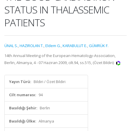
STATUS IN THALASSEMIC
PATIENTS
ÜNAL S.
,
HAZIROLAN T.
,
Eldem G.
,
KARABULUT E.
,
GÜMRÜK F.
14th Annual Meeting of the European-Hematology-Association,
Berlin, Almanya, 4 - 07 Haziran 2009, cilt.94, ss.515, (Özet Bildiri)
Yayın Türü:
Bildiri / Özet Bildiri
Cilt numarası:
94
Basıldığı Şehir:
Berlin
Basıldığı Ülke:
Almanya