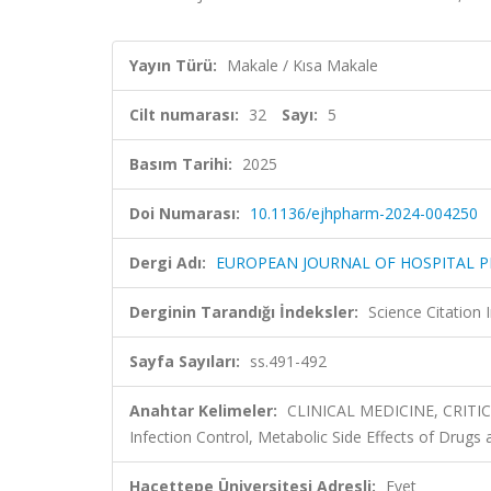
Yayın Türü:
Makale / Kısa Makale
Cilt numarası:
32
Sayı:
5
Basım Tarihi:
2025
Doi Numarası:
10.1136/ejhpharm-2024-004250
Dergi Adı:
EUROPEAN JOURNAL OF HOSPITAL 
Derginin Tarandığı İndeksler:
Science Citatio
Sayfa Sayıları:
ss.491-492
Anahtar Kelimeler:
CLINICAL MEDICINE, CRIT
Infection Control, Metabolic Side Effects of Dr
Hacettepe Üniversitesi Adresli:
Evet