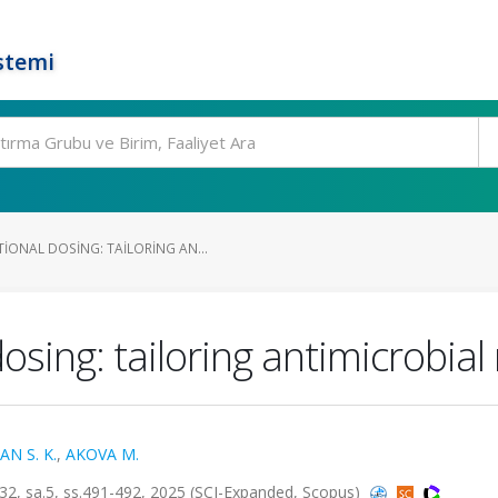
stemi
ONAL DOSING: TAILORING AN...
sing: tailoring antimicrobial
N S. K.
,
AKOVA M.
 sa.5, ss.491-492, 2025 (SCI-Expanded, Scopus)