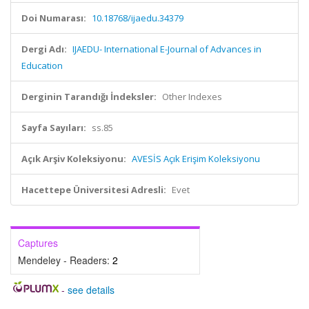
Doi Numarası:
10.18768/ijaedu.34379
Dergi Adı:
IJAEDU- International E-Journal of Advances in
Education
Derginin Tarandığı İndeksler:
Other Indexes
Sayfa Sayıları:
ss.85
Açık Arşiv Koleksiyonu:
AVESİS Açık Erişim Koleksiyonu
Hacettepe Üniversitesi Adresli:
Evet
Captures
Mendeley - Readers:
2
-
see details