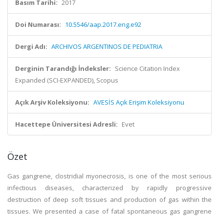
Basım Tarihi:
2017
Doi Numarası:
10.5546/aap.2017.eng.e92
Dergi Adı:
ARCHIVOS ARGENTINOS DE PEDIATRIA
Derginin Tarandığı İndeksler:
Science Citation Index
Expanded (SCI-EXPANDED), Scopus
Açık Arşiv Koleksiyonu:
AVESİS Açık Erişim Koleksiyonu
Hacettepe Üniversitesi Adresli:
Evet
Özet
Gas gangrene, clostridial myonecrosis, is one of the most serious
infectious diseases, characterized by rapidly progressive
destruction of deep soft tissues and production of gas within the
tissues. We presented a case of fatal spontaneous gas gangrene