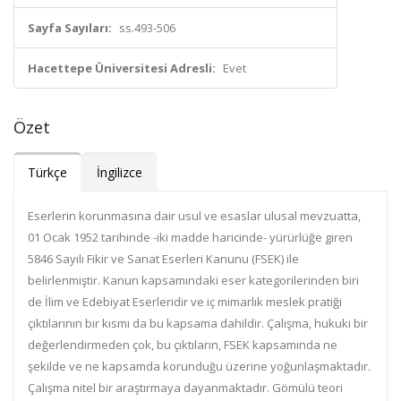
Sayfa Sayıları:
ss.493-506
Hacettepe Üniversitesi Adresli:
Evet
Özet
Türkçe
İngilizce
Eserlerin korunmasına dair usul ve esaslar ulusal mevzuatta,
01 Ocak 1952 tarihinde -iki madde haricinde- yürürlüğe giren
5846 Sayılı Fikir ve Sanat Eserleri Kanunu (FSEK) ile
belirlenmiştir. Kanun kapsamındaki eser kategorilerinden biri
de İlim ve Edebiyat Eserleridir ve iç mimarlık meslek pratiği
çıktılarının bir kısmı da bu kapsama dahildir. Çalışma, hukuki bir
değerlendirmeden çok, bu çıktıların, FSEK kapsamında ne
şekilde ve ne kapsamda korunduğu üzerine yoğunlaşmaktadır.
Çalışma nitel bir araştırmaya dayanmaktadır. Gömülü teori