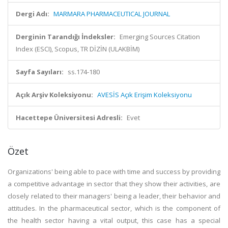
Dergi Adı:
MARMARA PHARMACEUTICAL JOURNAL
Derginin Tarandığı İndeksler:
Emerging Sources Citation
Index (ESCI), Scopus, TR DİZİN (ULAKBİM)
Sayfa Sayıları:
ss.174-180
Açık Arşiv Koleksiyonu:
AVESİS Açık Erişim Koleksiyonu
Hacettepe Üniversitesi Adresli:
Evet
Özet
Organizations' being able to pace with time and success by providing
a competitive advantage in sector that they show their activities, are
closely related to their managers' being a leader, their behavior and
attitudes. In the pharmaceutical sector, which is the component of
the health sector having a vital output, this case has a special