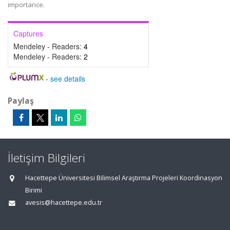
importance.
Captures
Mendeley - Readers:
4
Mendeley - Readers:
2
-
see details
Paylaş
İletişim Bilgileri
Hacettepe Üniversitesi Bilimsel Araştırma Projeleri Koordinasyon
Birimi
avesis@hacettepe.edu.tr