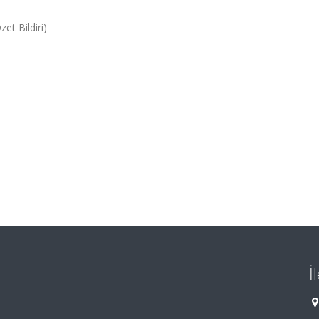
et Bildiri)
İ