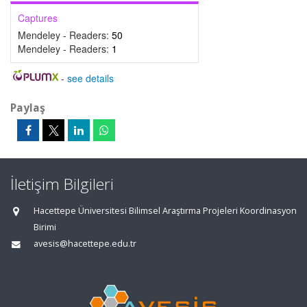
Captures
Mendeley - Readers:
50
Mendeley - Readers:
1
-
see details
Paylaş
İletişim Bilgileri
Hacettepe Üniversitesi Bilimsel Araştırma Projeleri Koordinasyon
Birimi
avesis@hacettepe.edu.tr