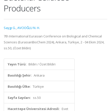
Producers
Saygı G.
,
AVCIOĞLU N. H.
7th International Eurasian Conference on Biological and Chemical
Sciences (EurasianBioChem 2024), Ankara, Türkiye, 2 - 04 Ekim 2024,
ss.50, (Özet Bildiri)
Yayın Türü:
Bildiri / Özet Bildiri
Basıldığı Şehir:
Ankara
Basıldığı Ülke:
Türkiye
Sayfa Sayıları:
ss.50
Hacettepe Üniversitesi Adresli:
Evet