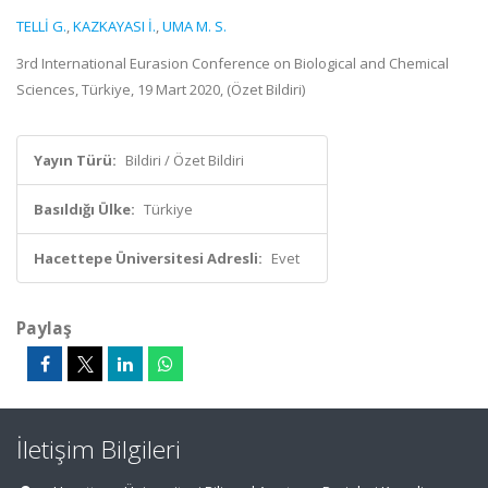
TELLİ G.
,
KAZKAYASI İ.
,
UMA M. S.
3rd International Eurasion Conference on Biological and Chemical
Sciences, Türkiye, 19 Mart 2020, (Özet Bildiri)
Yayın Türü:
Bildiri / Özet Bildiri
Basıldığı Ülke:
Türkiye
Hacettepe Üniversitesi Adresli:
Evet
Paylaş
İletişim Bilgileri