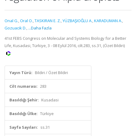
Onal G.
,
Oral O.
,
TASKIRAN E. Z.
,
YÜZBAŞIOĞLU A.
,
KARADUMAN A.
,
Gozuacik D.
,
...Daha Fazla
41st FEBS Congress on Molecular and Systems Biology for a Better
Life, Kusadasi, Türkiye, 3 - 08 Eylül 2016, cilt.283, ss.31, (Özet Bildiri)
Yayın Türü:
Bildiri / Özet Bildiri
Cilt numarası:
283
Basıldığı Şehir:
Kusadasi
Basıldığı Ülke:
Türkiye
Sayfa Sayıları:
ss.31