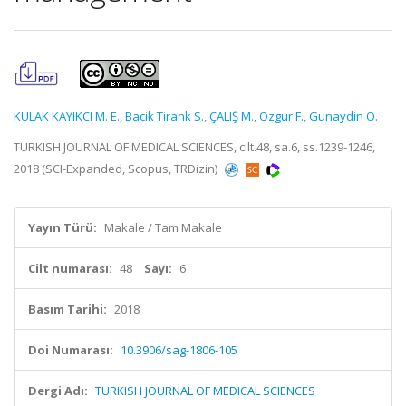
KULAK KAYIKCI M. E.
,
Bacik Tirank S.
,
ÇALIŞ M.
,
Ozgur F.
,
Gunaydin O.
TURKISH JOURNAL OF MEDICAL SCIENCES, cilt.48, sa.6, ss.1239-1246,
2018 (SCI-Expanded, Scopus, TRDizin)
Yayın Türü:
Makale / Tam Makale
Cilt numarası:
48
Sayı:
6
Basım Tarihi:
2018
Doi Numarası:
10.3906/sag-1806-105
Dergi Adı:
TURKISH JOURNAL OF MEDICAL SCIENCES