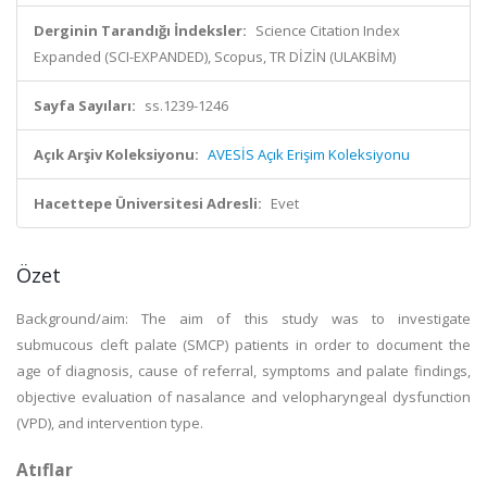
Derginin Tarandığı İndeksler:
Science Citation Index
Expanded (SCI-EXPANDED), Scopus, TR DİZİN (ULAKBİM)
Sayfa Sayıları:
ss.1239-1246
Açık Arşiv Koleksiyonu:
AVESİS Açık Erişim Koleksiyonu
Hacettepe Üniversitesi Adresli:
Evet
Özet
Background/aim: The aim of this study was to investigate
submucous cleft palate (SMCP) patients in order to document the
age of diagnosis, cause of referral, symptoms and palate findings,
objective evaluation of nasalance and velopharyngeal dysfunction
(VPD), and intervention type.
Atıflar