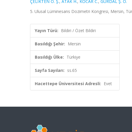
ÇELİKTEN O. Ş.
,
ATAK H.
,
KOCAR C.
,
GÜRDAL Ş. O.
5. Ulusal Lüminesans Dozimetri Kongresi, Mersin, Türki
Yayın Türü:
Bildiri / Özet Bildiri
Basıldığı Şehir:
Mersin
Basıldığı Ülke:
Türkiye
Sayfa Sayıları:
ss.65
Hacettepe Üniversitesi Adresli:
Evet