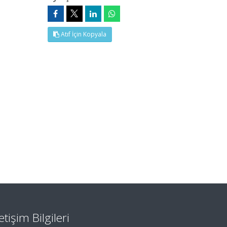
Atıf İçin Kopyala
letişim Bilgileri