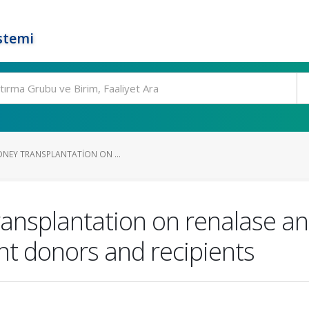
stemi
DNEY TRANSPLANTATION ON ...
ransplantation on renalase a
ant donors and recipients