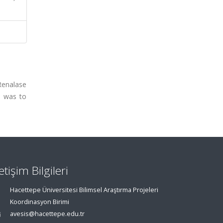
Renalase
y was to
letişim Bilgileri
Hacettepe Üniversitesi Bilimsel Araştırma Projeleri
Koordinasyon Birimi
avesis@hacettepe.edu.tr