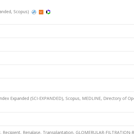
panded, Scopus)
 Index Expanded (SCI-EXPANDED), Scopus, MEDLINE, Directory of Op
y, Recipient, Renalase, Transplantation, GLOMERULAR-FILTRATION-