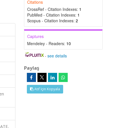
Citations
CrossRef - Citation Indexes:
1
PubMed - Citation Indexes:
1
Scopus - Citation Indexes:
2
Captures
Mendeley - Readers:
10
-
see details
Paylaş
Atıf İçin Kopyala
en
RATE,