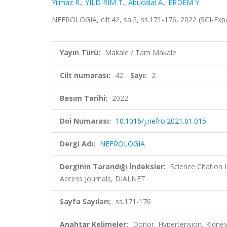
Yilmaz R.
,
YILDIRIM T.
,
Abudalal A.
,
ERDEM Y.
NEFROLOGIA, cilt.42, sa.2, ss.171-176, 2022 (SCI-Ex
Yayın Türü:
Makale / Tam Makale
Cilt numarası:
42
Sayı:
2
Basım Tarihi:
2022
Doi Numarası:
10.1016/j.nefro.2021.01.015
Dergi Adı:
NEFROLOGIA
Derginin Tarandığı İndeksler:
Science Citation
Access Journals, DIALNET
Sayfa Sayıları:
ss.171-176
Anahtar Kelimeler:
Donor, Hypertension, Kidne