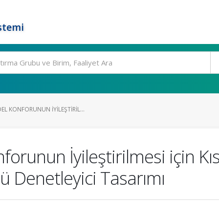
stemi
L KONFORUNUN İYILEŞTIRIL...
runun İyileştirilmesi için Kısı
ü Denetleyici Tasarımı