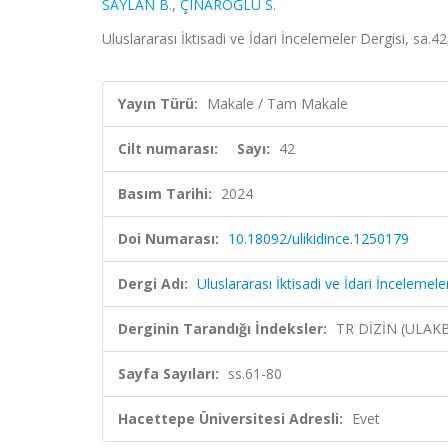
SAYLAN B.
,
ÇINAROĞLU S.
Uluslararası İktisadi ve İdari İncelemeler Dergisi, sa.
Yayın Türü:
Makale / Tam Makale
Cilt numarası:
Sayı:
42
Basım Tarihi:
2024
Doi Numarası:
10.18092/ulikidince.1250179
Dergi Adı:
Uluslararası İktisadi ve İdari İncelemele
Derginin Tarandığı İndeksler:
TR DİZİN (ULAK
Sayfa Sayıları:
ss.61-80
Hacettepe Üniversitesi Adresli:
Evet