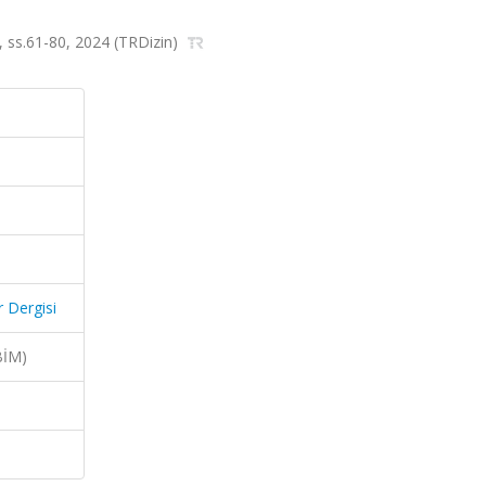
42, ss.61-80, 2024 (TRDizin)
r Dergisi
BİM)