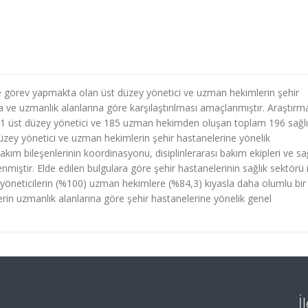
e görev yapmakta olan üst düzey yönetici ve uzman hekimlerin şehir
a ve uzmanlık alanlarına göre karşılaştırılması amaçlanmıştır. Araştırm
 11 üst düzey yönetici ve 185 uzman hekimden oluşan toplam 196 sağl
üzey yönetici ve uzman hekimlerin şehir hastanelerine yönelik
bakım bileşenlerinin koordinasyonu, disiplinlerarası bakım ekipleri ve sa
enmiştir. Elde edilen bulgulara göre şehir hastanelerinin sağlık sektörü 
yöneticilerin (%100) uzman hekimlere (%84,3) kıyasla daha olumlu bir
erin uzmanlık alanlarına göre şehir hastanelerine yönelik genel
İ