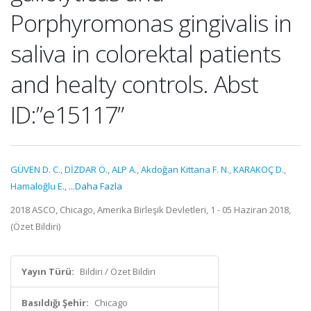
Porphyromonas gingivalis in
saliva in colorektal patients
and healty controls. Abst
ID:”e15117”
GÜVEN D. C.
,
DİZDAR Ö.
,
ALP A.
,
Akdoğan Kittana F. N.
,
KARAKOÇ D.
,
Hamaloğlu E.
,
...Daha Fazla
2018 ASCO, Chicago, Amerika Birleşik Devletleri, 1 - 05 Haziran 2018,
(Özet Bildiri)
Yayın Türü:
Bildiri / Özet Bildiri
Basıldığı Şehir:
Chicago