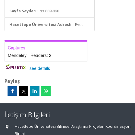
Sayfa Sayıları:
ss.889-890
Hacettepe Üniversitesi Adresli:
Evet
Captures
Mendeley - Readers:
2
-
see details
Paylaş
İletişim Bilgileri
Hacettepe Üniversitesi Bilimsel Araştırma Projeleri Koordinasyon
Birimi