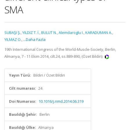
SMA
SUBAŞI Ş.
,
YILDIZ T. İ.
,
BULUT N.
,
Alemdaroglu I.
,
KARADUMAN A.
,
YILMAZ O.
,
...Daha Fazla
19th International Congress of the World-Muscle-Society, Berlin,
Almanya, 7 - 11 Ekim 2014, cilt.24, ss.889-890, (Özet Bildiri)
Yayın Türü:
Bildiri / Özet Bildiri
Cilt numarası:
24
Doi Numarası:
10.1016/j.nmd.2014.06.319
Basıldığı Şehir:
Berlin
Basıldığı Ülke:
Almanya