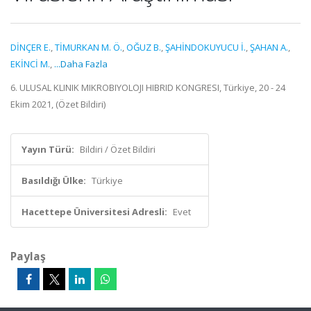
DİNÇER E.
,
TİMURKAN M. Ö.
,
OĞUZ B.
,
ŞAHİNDOKUYUCU İ.
,
ŞAHAN A.
,
EKİNCİ M.
,
...Daha Fazla
6. ULUSAL KLINIK MIKROBIYOLOJI HIBRID KONGRESI, Türkiye, 20 - 24
Ekim 2021, (Özet Bildiri)
Yayın Türü:
Bildiri / Özet Bildiri
Basıldığı Ülke:
Türkiye
Hacettepe Üniversitesi Adresli:
Evet
Paylaş