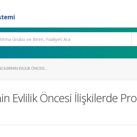
stemi
ILERININ EVLILIK ÖNCESI...
in Evlilik Öncesi İlişkilerde P