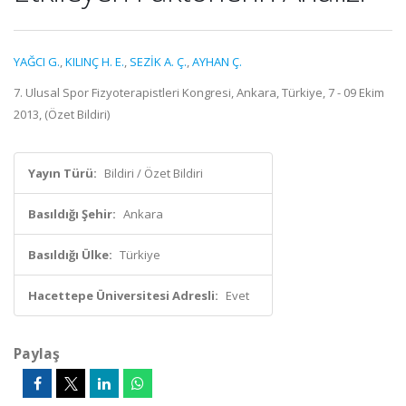
YAĞCI G.
,
KILINÇ H. E.
,
SEZİK A. Ç.
,
AYHAN Ç.
7. Ulusal Spor Fizyoterapistleri Kongresi, Ankara, Türkiye, 7 - 09 Ekim
2013, (Özet Bildiri)
Yayın Türü:
Bildiri / Özet Bildiri
Basıldığı Şehir:
Ankara
Basıldığı Ülke:
Türkiye
Hacettepe Üniversitesi Adresli:
Evet
Paylaş