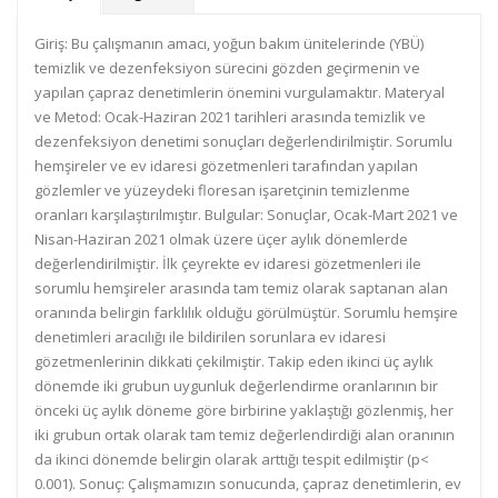
Giriş: Bu çalışmanın amacı, yoğun bakım ünitelerinde (YBÜ)
temizlik ve dezenfeksiyon sürecini gözden geçirmenin ve
yapılan çapraz denetimlerin önemini vurgulamaktır. Materyal
ve Metod: Ocak-Haziran 2021 tarihleri arasında temizlik ve
dezenfeksiyon denetimi sonuçları değerlendirilmiştir. Sorumlu
hemşireler ve ev idaresi gözetmenleri tarafından yapılan
gözlemler ve yüzeydeki floresan işaretçinin temizlenme
oranları karşılaştırılmıştır. Bulgular: Sonuçlar, Ocak-Mart 2021 ve
Nisan-Haziran 2021 olmak üzere üçer aylık dönemlerde
değerlendirilmiştir. İlk çeyrekte ev idaresi gözetmenleri ile
sorumlu hemşireler arasında tam temiz olarak saptanan alan
oranında belirgin farklılık olduğu görülmüştür. Sorumlu hemşire
denetimleri aracılığı ile bildirilen sorunlara ev idaresi
gözetmenlerinin dikkati çekilmiştir. Takip eden ikinci üç aylık
dönemde iki grubun uygunluk değerlendirme oranlarının bir
önceki üç aylık döneme göre birbirine yaklaştığı gözlenmiş, her
iki grubun ortak olarak tam temiz değerlendirdiği alan oranının
da ikinci dönemde belirgin olarak arttığı tespit edilmiştir (p<
0.001). Sonuç: Çalışmamızın sonucunda, çapraz denetimlerin, ev