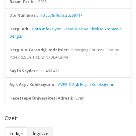
Basım Tarihi:
2023
Doi Numarası:
10.5578/flora.20239717
Dergi Adı:
Flora İnfeksiyon Hastalıkları ve Klinik Mikrobiyoloji
Dergisi
Derginin Tarandığı İndeksler:
Emerging Sources Citation
Index (ESCI), TR DİZİN (ULAKBİM)
Sayfa Sayıları:
ss.466-471
Açık Arşiv Koleksiyonu:
AVESİS Açık Erişim Koleksiyonu
Hacettepe Üniversitesi Adresli:
Evet
Özet
Türkçe
İngilizce