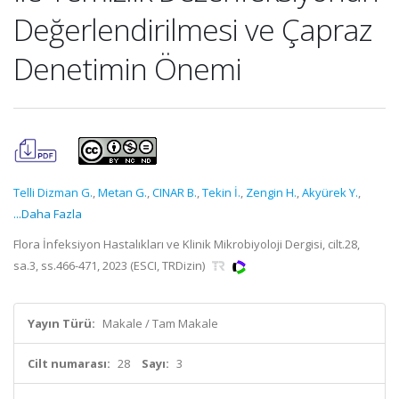
Değerlendirilmesi ve Çapraz
Denetimin Önemi
Telli Dizman G.
,
Metan G.
,
CINAR B.
,
Tekin İ.
,
Zengin H.
,
Akyürek Y.
,
...Daha Fazla
Flora İnfeksiyon Hastalıkları ve Klinik Mikrobiyoloji Dergisi, cilt.28,
sa.3, ss.466-471, 2023 (ESCI, TRDizin)
Yayın Türü:
Makale / Tam Makale
Cilt numarası:
28
Sayı:
3