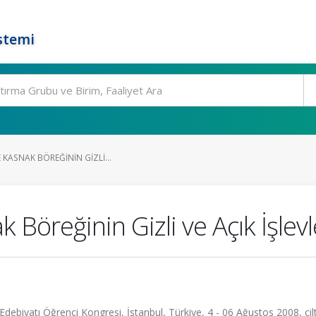
stemi
 KASNAK BÖREĞININ GIZLI...
 Böreğinin Gizli ve Açık İşlevl
e Edebiyatı Öğrenci Kongresi, İstanbul, Türkiye, 4 - 06 Ağustos 2008, cilt