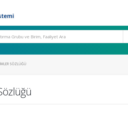
stemi
İSIMLER SÖZLÜĞÜ
 Sözlüğü