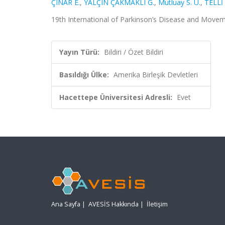
ÇINAR E.
,
YALÇIN ÇAKMAKLI G.
,
Mutluay S. U.
,
TELLİ 
19th International of Parkinson’s Disease and Movemen
Yayın Türü:
Bildiri / Özet Bildiri
Basıldığı Ülke:
Amerika Birleşik Devletleri
Hacettepe Üniversitesi Adresli:
Evet
Ana Sayfa
|
AVESİS Hakkında
|
İletişim