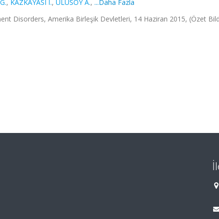
G.
,
KAZKAYASI İ.
,
ULUSOY A.
,
...Daha Fazla
t Disorders, Amerika Birleşik Devletleri, 14 Haziran 2015, (Özet Bildi
İ