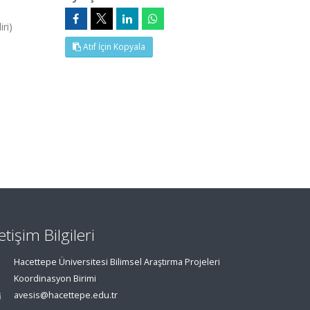
ri)
Atıf İçin Kopyala
letişim Bilgileri
Hacettepe Üniversitesi Bilimsel Araştırma Projeleri
Koordinasyon Birimi
avesis@hacettepe.edu.tr