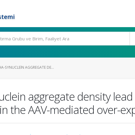
stemi
HA-SYNUCLEIN AGGREGATE DE...
uclein aggregate density lead
s in the AAV-mediated over-ex