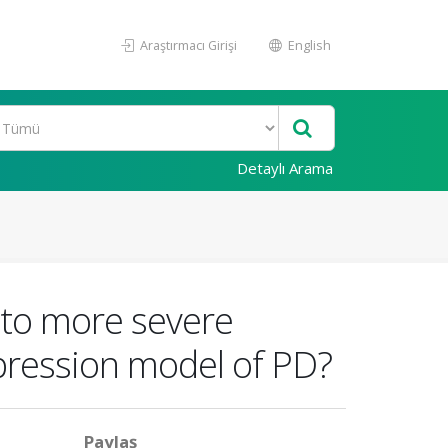
Araştırmacı Girişi
English
Detaylı Arama
 to more severe
pression model of PD?
Paylaş