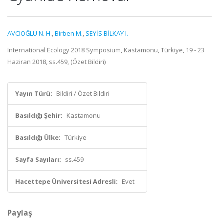
AVCIOĞLU N. H.
,
Birben M.
,
SEYİS BİLKAY I.
International Ecology 2018 Symposium, Kastamonu, Türkiye, 19 - 23
Haziran 2018, ss.459, (Özet Bildiri)
Yayın Türü:
Bildiri / Özet Bildiri
Basıldığı Şehir:
Kastamonu
Basıldığı Ülke:
Türkiye
Sayfa Sayıları:
ss.459
Hacettepe Üniversitesi Adresli:
Evet
Paylaş