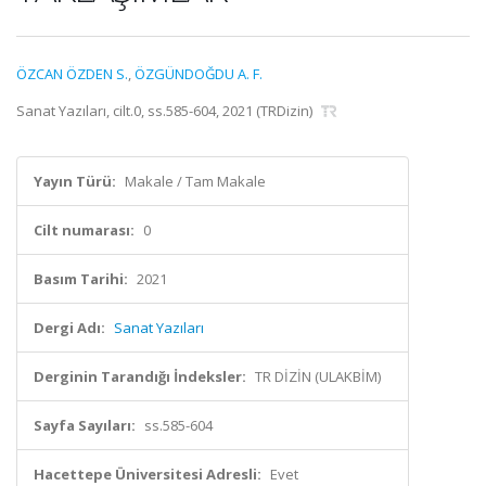
ÖZCAN ÖZDEN S.
,
ÖZGÜNDOĞDU A. F.
Sanat Yazıları, cilt.0, ss.585-604, 2021 (TRDizin)
Yayın Türü:
Makale / Tam Makale
Cilt numarası:
0
Basım Tarihi:
2021
Dergi Adı:
Sanat Yazıları
Derginin Tarandığı İndeksler:
TR DİZİN (ULAKBİM)
Sayfa Sayıları:
ss.585-604
Hacettepe Üniversitesi Adresli:
Evet