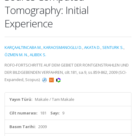
Tomography: Initial
Experience
KARÇAALTINCABA M.
,
KARAOSMANOGLU D.
,
AKATA D.
,
SENTURK S.
,
ÖZMEN M. N.
,
ALIBEK S.
ROFO-FORTSCHRITTE AUF DEM GEBIET DER RONTGENSTRAHLEN UND
DER BILDGEBENDEN VERFAHREN, cilt.181, sa.9, ss.859-862, 2009 (SCI-
Expanded, Scopus)
Yayın Türü:
Makale / Tam Makale
Cilt numarası:
181
Sayı:
9
Basım Tarihi:
2009