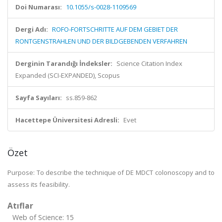
Doi Numarası:
10.1055/s-0028-1109569
Dergi Adı:
ROFO-FORTSCHRITTE AUF DEM GEBIET DER
RONTGENSTRAHLEN UND DER BILDGEBENDEN VERFAHREN
Derginin Tarandığı İndeksler:
Science Citation Index
Expanded (SCI-EXPANDED), Scopus
Sayfa Sayıları:
ss.859-862
Hacettepe Üniversitesi Adresli:
Evet
Özet
Purpose: To describe the technique of DE MDCT colonoscopy and to
assess its feasibility.
Atıflar
Web of Science: 15