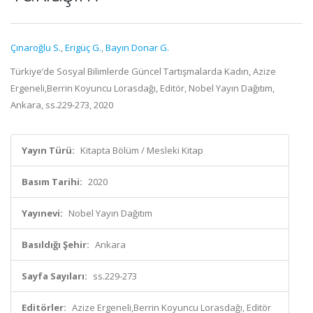
Çınaroğlu S.
,
Erigüç G.
,
Bayın Donar G.
Türkiye’de Sosyal Bilimlerde Güncel Tartışmalarda Kadın, Azize
Ergeneli,Berrin Koyuncu Lorasdağı, Editör, Nobel Yayın Dağıtım,
Ankara, ss.229-273, 2020
Yayın Türü:
Kitapta Bölüm / Mesleki Kitap
Basım Tarihi:
2020
Yayınevi:
Nobel Yayın Dağıtım
Basıldığı Şehir:
Ankara
Sayfa Sayıları:
ss.229-273
Editörler:
Azize Ergeneli,Berrin Koyuncu Lorasdağı, Editör