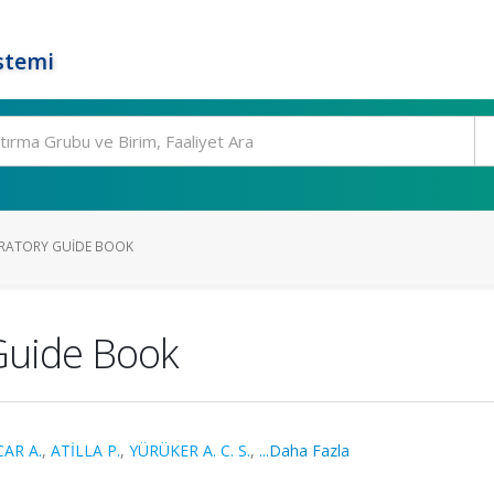
stemi
RATORY GUIDE BOOK
Guide Book
AR A.
,
ATİLLA P.
,
YÜRÜKER A. C. S.
,
...Daha Fazla