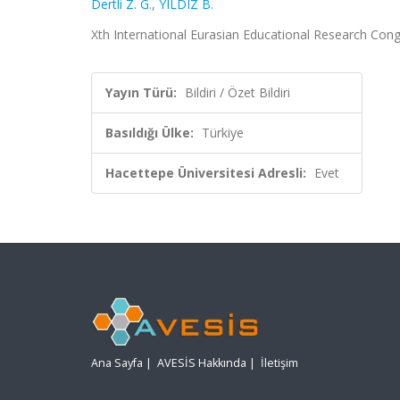
Dertli Z. G.
,
YILDIZ B.
Xth International Eurasian Educational Research Congr
Yayın Türü:
Bildiri / Özet Bildiri
Basıldığı Ülke:
Türkiye
Hacettepe Üniversitesi Adresli:
Evet
Ana Sayfa
|
AVESİS Hakkında
|
İletişim