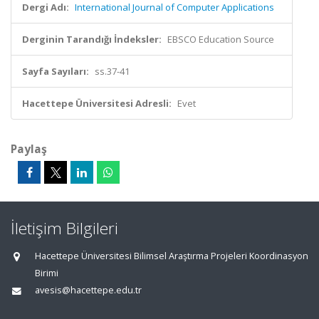
Dergi Adı:
International Journal of Computer Applications
Derginin Tarandığı İndeksler:
EBSCO Education Source
Sayfa Sayıları:
ss.37-41
Hacettepe Üniversitesi Adresli:
Evet
Paylaş
İletişim Bilgileri
Hacettepe Üniversitesi Bilimsel Araştırma Projeleri Koordinasyon
Birimi
avesis@hacettepe.edu.tr