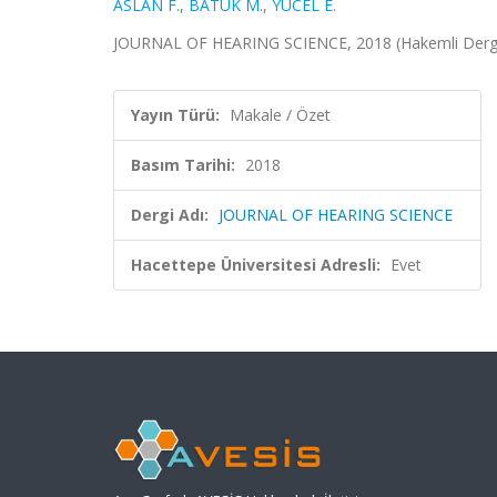
ASLAN F.
,
BATUK M.
,
YÜCEL E.
JOURNAL OF HEARING SCIENCE, 2018 (Hakemli Derg
Yayın Türü:
Makale / Özet
Basım Tarihi:
2018
Dergi Adı:
JOURNAL OF HEARING SCIENCE
Hacettepe Üniversitesi Adresli:
Evet