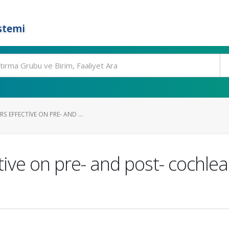
stemi
S EFFECTIVE ON PRE- AND ...
ctive on pre- and post- cochle