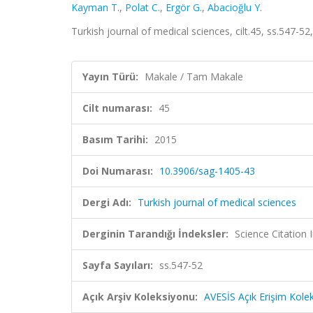
Kayman T.
,
Polat C.
,
Ergör G.
,
Abacioğlu Y.
Turkish journal of medical sciences, cilt.45, ss.547-
Yayın Türü:
Makale / Tam Makale
Cilt numarası:
45
Basım Tarihi:
2015
Doi Numarası:
10.3906/sag-1405-43
Dergi Adı:
Turkish journal of medical sciences
Derginin Tarandığı İndeksler:
Science Citatio
Sayfa Sayıları:
ss.547-52
Açık Arşiv Koleksiyonu:
AVESİS Açık Erişim Kole