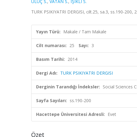
ULUÇ S.
,
VATAN S.
,
İŞIKLI S.
TURK PSIKIYATRI DERGISI, cilt.25, sa.3, ss.190-200, 
Yayın Türü:
Makale / Tam Makale
Cilt numarası:
25
Sayı:
3
Basım Tarihi:
2014
Dergi Adı:
TURK PSIKIYATRI DERGISI
Derginin Tarandığı İndeksler:
Social Sciences 
Sayfa Sayıları:
ss.190-200
Hacettepe Üniversitesi Adresli:
Evet
Özet