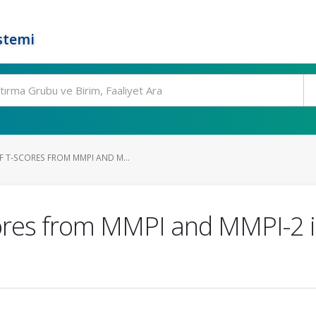
stemi
 T-SCORES FROM MMPI AND M...
ores from MMPI and MMPI-2 in