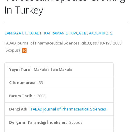
In Turkey
ÇANKAYA İ. İ.
,
FAFAL T.
,
KAHRAMAN Ç.
,
KIVÇAK B.
,
AKDEMİR Z. Ş.
FABAD Journal of Pharmaceutical Sciences, cilt.33, ss.193-198, 2008
(Scopus)
Yayın Türü:
Makale / Tam Makale
Cilt numarası:
33
Basım Tarihi:
2008
Dergi Adı:
FABAD Journal of Pharmaceutical Sciences
Derginin Tarandığı İndeksler:
Scopus