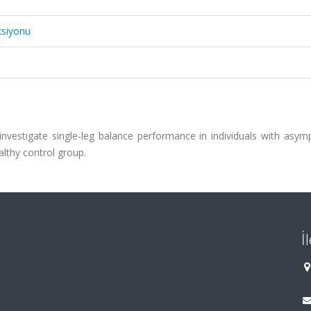
ksiyonu
nvestigate single-leg balance performance in individuals with asym
althy control group.
İ