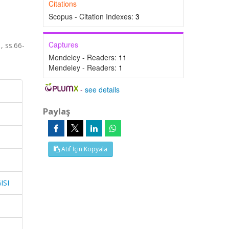
Citations
Scopus - Citation Indexes:
3
Captures
 ss.66-
Mendeley - Readers:
11
Mendeley - Readers:
1
-
see details
Paylaş
Atıf İçin Kopyala
ISI