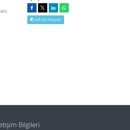
iri)
Atıf İçin Kopyala
letişim Bilgileri