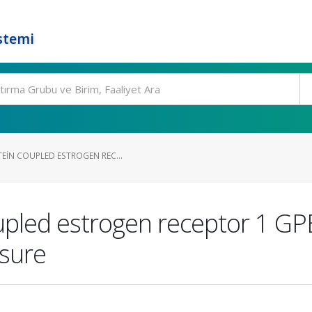
stemi
TEIN COUPLED ESTROGEN REC...
upled estrogen receptor 1 GPE
esure