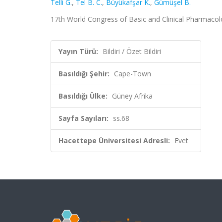
Telli G.
,
Tel B. C.
,
Büyükafşar K.
,
Gümüşel B.
17th World Congress of Basic and Clinical Pharmacol
Yayın Türü:
Bildiri / Özet Bildiri
Basıldığı Şehir:
Cape-Town
Basıldığı Ülke:
Güney Afrika
Sayfa Sayıları:
ss.68
Hacettepe Üniversitesi Adresli:
Evet