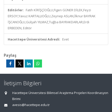
Editörler:
Fatih KİRİŞÇİOĞLU,Figen GÜNER DİLEK,Feyzi
ERSOY,Yavuz KARTALLIOĞLU,Zeynep ASLAN,İlknur BAYRAK
İŞCANOĞLU,Gülşah YILMAZ,Tuğba BAYRAKDARLAR,Erdi
ERBEDEN, Editör
Hacettepe Üniversitesi Adresli:
Evet
Paylaş
İletişim Bilgileri
Hacettepe Üniversitesi Bilimsel Araştırma Projeleri Koordinasyon
Birimi
avesis@hacettepe.edu.tr