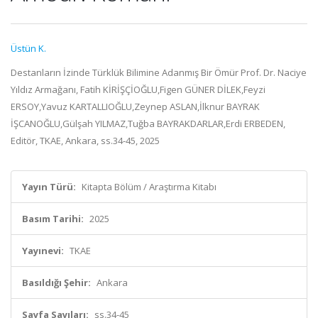
Üstün K.
Destanların İzinde Türklük Bilimine Adanmış Bir Ömür Prof. Dr. Naciye
Yıldız Armağanı, Fatih KİRİŞÇİOĞLU,Figen GÜNER DİLEK,Feyzi
ERSOY,Yavuz KARTALLIOĞLU,Zeynep ASLAN,İlknur BAYRAK
İŞCANOĞLU,Gülşah YILMAZ,Tuğba BAYRAKDARLAR,Erdi ERBEDEN,
Editör, TKAE, Ankara, ss.34-45, 2025
Yayın Türü:
Kitapta Bölüm / Araştırma Kitabı
Basım Tarihi:
2025
Yayınevi:
TKAE
Basıldığı Şehir:
Ankara
Sayfa Sayıları:
ss.34-45