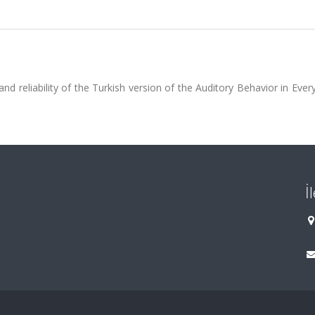
and reliability of the Turkish version of the Auditory Behavior in Ever
İ