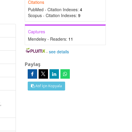
Citations
PubMed - Citation Indexes:
4
Scopus - Citation Indexes:
9
Captures
Mendeley - Readers:
11
-
see details
Paylaş
Atıf İçin Kopyala
,