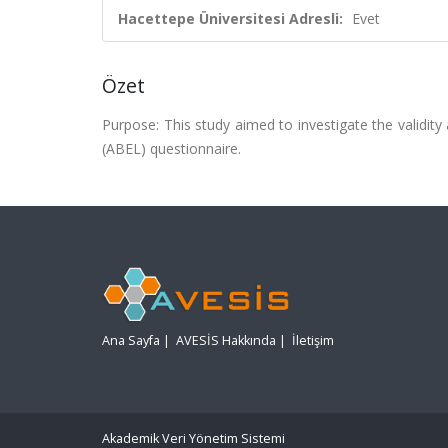
Hacettepe Üniversitesi Adresli:
Evet
Özet
Purpose: This study aimed to investigate the validity 
(ABEL) questionnaire.
Ana Sayfa
|
AVESİS Hakkında
|
İletişim
Akademik Veri Yönetim Sistemi