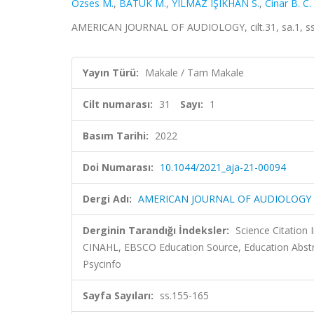
Ozses M.
,
BATUK M.
,
YILMAZ IŞIKHAN S.
,
Cinar B. C.
AMERICAN JOURNAL OF AUDIOLOGY, cilt.31, sa.1, ss
Yayın Türü:
Makale / Tam Makale
Cilt numarası:
31
Sayı:
1
Basım Tarihi:
2022
Doi Numarası:
10.1044/2021_aja-21-00094
Dergi Adı:
AMERICAN JOURNAL OF AUDIOLOGY
Derginin Tarandığı İndeksler:
Science Citation
CINAHL, EBSCO Education Source, Education Abstr
Psycinfo
Sayfa Sayıları:
ss.155-165