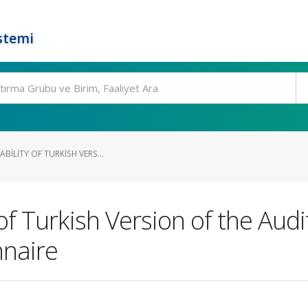
stemi
ABILITY OF TURKISH VERS...
y of Turkish Version of the Aud
nnaire