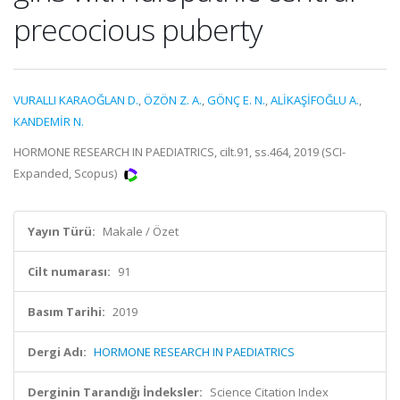
precocious puberty
VURALLI KARAOĞLAN D.
,
ÖZÖN Z. A.
,
GÖNÇ E. N.
,
ALİKAŞİFOĞLU A.
,
KANDEMİR N.
HORMONE RESEARCH IN PAEDIATRICS, cilt.91, ss.464, 2019 (SCI-
Expanded, Scopus)
Yayın Türü:
Makale / Özet
Cilt numarası:
91
Basım Tarihi:
2019
Dergi Adı:
HORMONE RESEARCH IN PAEDIATRICS
Derginin Tarandığı İndeksler:
Science Citation Index