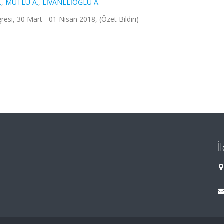
.
,
MUTLU A.
,
LİVANELİOĞLU A.
esi, 30 Mart - 01 Nisan 2018, (Özet Bildiri)
İ