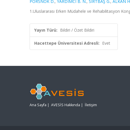
PORSNOK D.
,
YARDIMCI B. N.
,
SIRTBAŞ G.
,
ALKAN H
1.Uluslararası Erken Müdahele ve Rehabilitasyon Kongr
Yayın Türü:
Bildiri / Özet Bildiri
Hacettepe Üniversitesi Adresli:
Evet
Ana Sayfa
|
AVESİS Hakkında
|
İletişim