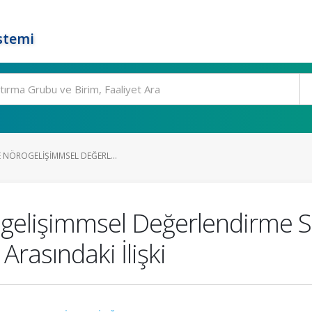
stemi
E NÖROGELIŞIMMSEL DEĞERL...
ogelişimmsel Değerlendirme So
Arasındaki İlişki